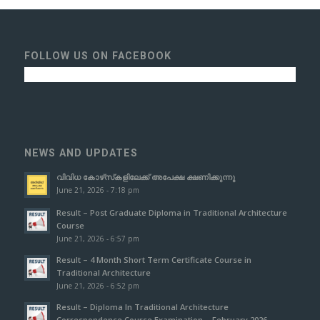
FOLLOW US ON FACEBOOK
NEWS AND UPDATES
വിവിധ കോഴ്‌സ്‌കളിലേക്ക് അപേക്ഷ ക്ഷണിക്കുന്നു
June 21, 2026 - 7:18 pm
Result – Post Graduate Diploma in Traditional Architecture
Course
June 21, 2026 - 6:57 pm
Result – 4 Month Short Term Certificate Course in
Traditional Architecture
June 21, 2026 - 6:52 pm
Result – Diploma In Traditional Architecture
Correspondence Course Examination – February 2026