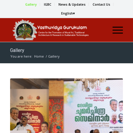
Gallery
IGBC
News & Updates
Contact Us
English
Gallery
You are here:
Home
/
Gallery