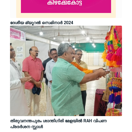
ദേശീയ മ്യൂറല്‍ സെമിനാര്‍ 2024
തിരുവനന്തപുരം ശാന്തിഗിരി മേളയിൽ RAH വിപണ
പ്രദർശന സ്റ്റാൾ