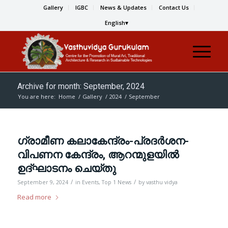
Gallery
IGBC
News & Updates
Contact Us
English
Archive for month: September, 2024
You are here:
Home
/
Gallery
/
2024
/
September
ഗ്രാമീണ കലാകേന്ദ്രം-പ്രദർശന-
വിപണന കേന്ദ്രം, ആറന്മുളയിൽ
ഉദ്ഘാടനം ചെയ്തു
/
/
September 9, 2024
in
Events
,
Top 1 News
by
vasthu vidya
Read more