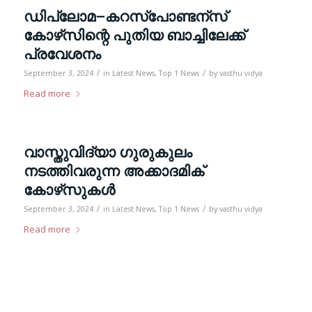
ഡിപ്ലോമ–കറസ്പോണ്ടന്സ്
കോഴ്‌സിന്റെ പുതിയ ബാച്ചിലേക്ക്
പ്രവേശനം
/
/
September 3, 2024
in
Latest News
,
Top 1 News
by
vasthu vidya
Read more
വാസ്തുവിദ്യാ ഗുരുകുലം
നടത്തിവരുന്ന അക്കാദമിക്
കോഴ്‌സുകള്‍
/
/
September 3, 2024
in
Latest News
,
Top 1 News
by
vasthu vidya
Read more